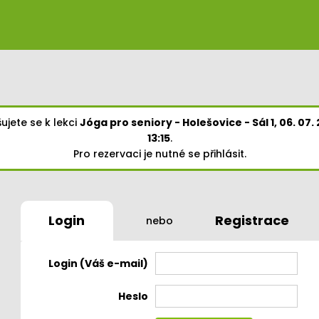
šujete se k lekci
Jóga pro seniory - Holešovice - Sál 1, 06. 07.
13:15
.
Pro rezervaci je nutné se přihlásit.
Login
Registrace
nebo
Login (Váš e-mail)
Heslo